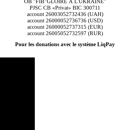
OB "FIB"GLOIRE À L'UKRAINE"
PJSC CB «Privat» BIC 300711
account 26003052732436 (UAH)
account 26000052736736 (USD)
account 26000052737315 (EUR)
account 26005052732597 (RUR)
Pour les donations avec le système LiqPay