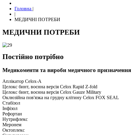
Головна
|
|
МЕДИЧНІ ПОТРЕБИ
МЕДИЧНИ ПОТРЕБИ
Постійно потрібно
Медикоменти та вироби медичного призначення
Аплікатор Celox-A
Целокс бинт, воєнна версія Celox Rapid Z-fold
Целокс бинт, воєнна версія Celox Gauze Military
Оклюзійна пов'язка на грудну клітину Celox FOX SEAL
Стабізол
Інфізол
Рефортан
Нутрифлекс
Меронем
Октоплекс