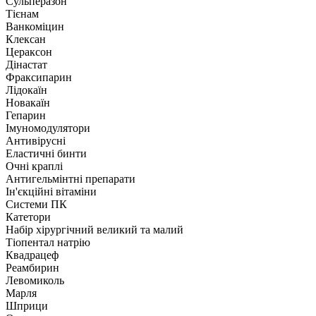
Сульперазон
Тієнам
Ванкоміцин
Клексан
Цераксон
Дінастат
Фраксипарин
Лідокаїн
Новакаїн
Гепарин
Імуномодулятори
Антивірусні
Еластичні бинти
Очні краплі
Антигельмінтні препарати
Ін'єкційні вітаміни
Системи ПК
Катетори
Набір хірургічний великий та малий
Тіопентал натрію
Квадрацеф
Реамбирин
Левомиколь
Марля
Шприци